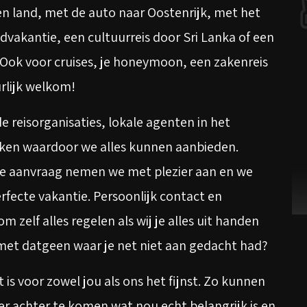
en land, met de auto naar Oostenrijk, met het
dvakantie, een cultuurreis door Sri Lanka of een
! Ook voor cruises, je honeymoon, een zakenreis
rlijk welkom!
e reisorganisaties, lokale agenten in het
en waardoor we alles kunnen aanbieden.
re aanvraag nemen we met plezier aan en we
fecte vakantie. Persoonlijk contact en
zelf alles regelen als wij je alles uit handen
et datgeen waar je net niet aan gedacht had?
 is voor zowel jou als ons het fijnst. Zo kunnen
 er achter te komen wat nou echt belangrijk is en