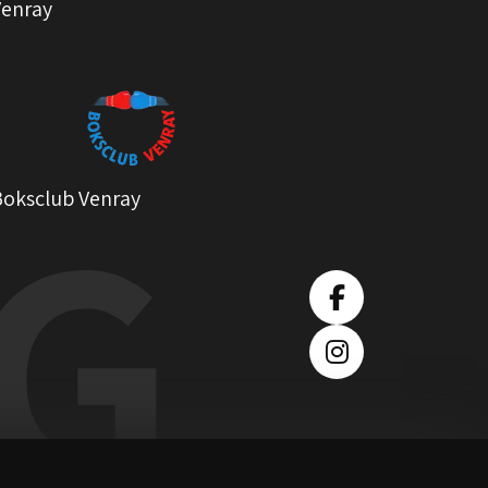
Venray
Boksclub Venray